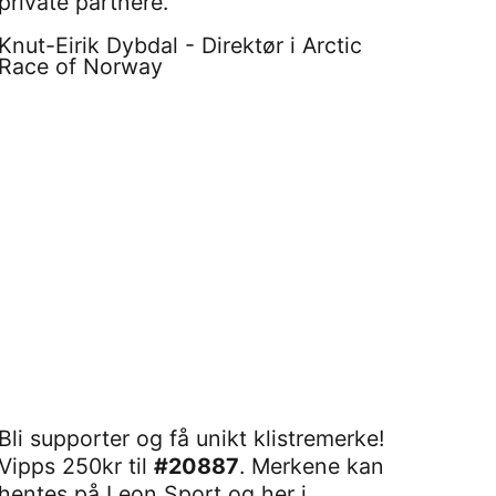
private partnere.”
Knut-Eirik Dybdal - Direktør i Arctic
Race of Norway
Bli supporter og få unikt klistremerke!
Vipps 250kr til
#20887
. Merkene kan
hentes på
Leon Sport
og her i