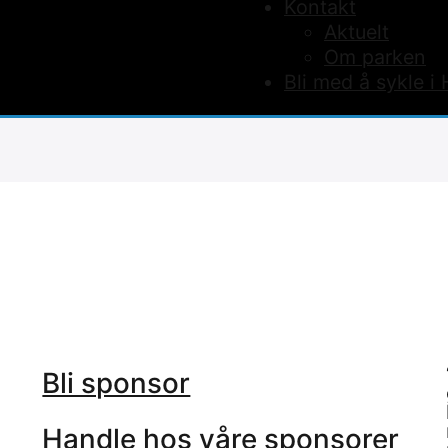
Kontakt
Aktuelt
Om parken
Bli med å sykle i
Bli sponsor
Handle hos våre sponsorer