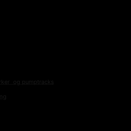
ker­ ­ og pumptracks
ing